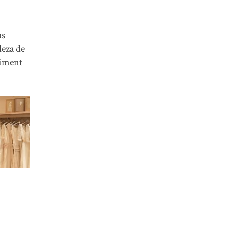
as
leza de
liment